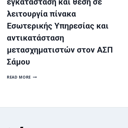
εγκατάσταση και θέση σε
Η/
Ζ
λειτουργία πίνακα
ΙΣΧΎΟΣ
1,5
Εσωτερικής Υπηρεσίας και
MVA
ΣΤΟ
αντικατάσταση
ΔΙΟΙΚΗΤΙΚΌ
ΜΈΓΑΡΟ
μετασχηματιστών στον ΑΣΠ
ΤΟΥ
Ο.Τ.Ε
Σάμου
ΜΕΛΈΤΗ,
READ MORE
ΚΑΤΑΣΚΕΥΉ,
ΕΓΚΑΤΆΣΤΑΣΗ
ΚΑΙ
ΘΈΣΗ
ΣΕ
ΛΕΙΤΟΥΡΓΊΑ
ΠΊΝΑΚΑ
ΕΣΩΤΕΡΙΚΉΣ